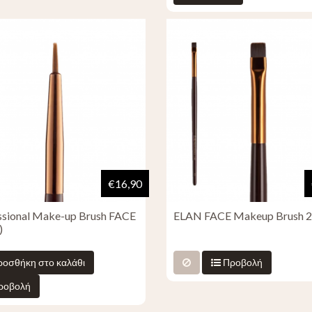
€16,90
ssional Make-up Brush FACE
ELAN FACE Makeup Brush 
)
οσθήκη στο καλάθι
Προβολή
ροβολή