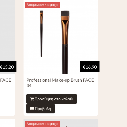
Απομένουν 4 τεμάχια
€15,20
€16,90
h FACE
Professional Make-up Brush FACE
34
Προσθήκη στο καλάθι
Προβολή
Απομένουν 1 τεμάχια