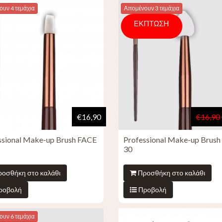
υν 4 τεμάχια
Απομένουν 3 τεμάχια
ΕΚΠΤΩΣΗ
€16,90
€16,90
ssional Make-up Brush FACE
Professional Make-up Brus
30
οσθήκη στο καλάθι
Προσθήκη στο καλάθι
ροβολή
Προβολή
υν 6 τεμάχια