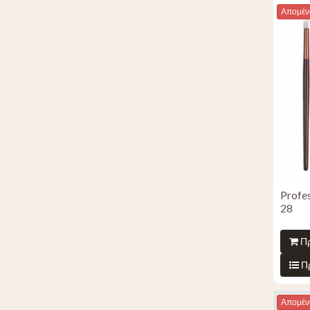
Απομένο
Profe
28
Πρ
Π
Απομένο