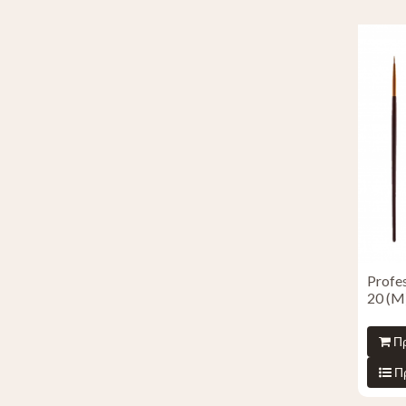
Profe
20 (M
Πρ
Π