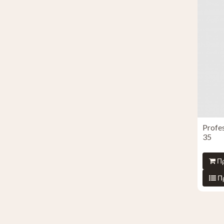
Profe
35
Πρ
Π