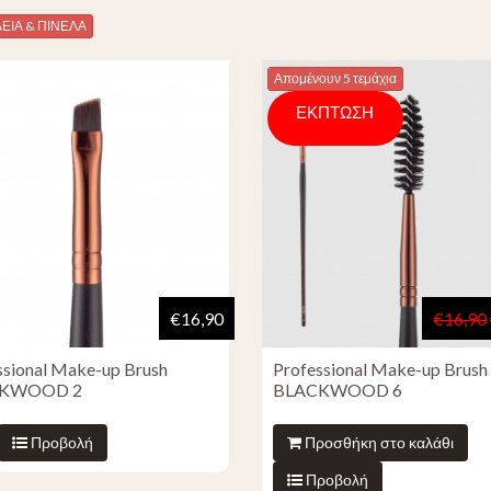
ΕΙΑ & ΠΙΝΕΛΑ
Απομένουν 5 τεμάχια
ΕΚΠΤΩΣΗ
€16,90
€16,90
ssional Make-up Brush
Professional Make-up Brush
KWOOD 2
BLACKWOOD 6
Προβολή
Προσθήκη στο καλάθι
Προβολή