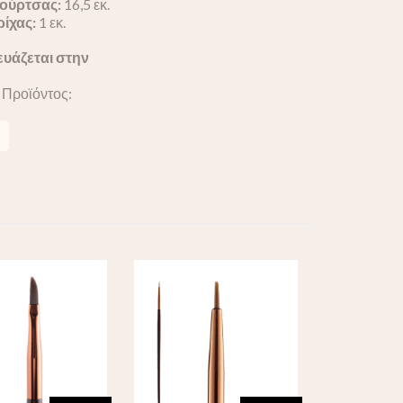
ούρτσας:
16,5 εκ.
ρίχας:
1 εκ.
υάζεται στην
 Προϊόντος: