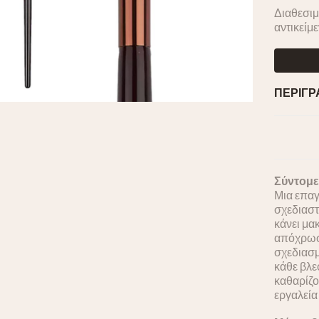
Διαθεσιμ
αντικείμ
ΠΕΡΙΓ
Σύντομε
Μια επαγ
σχεδιαστ
κάνει μα
απόχρωση
σχεδιασμ
κάθε βλε
καθαρίζο
εργαλεία