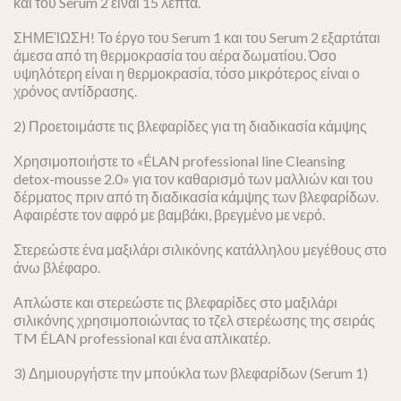
και του Serum 2 είναι 15 λεπτά.
ΣΗΜΕΊΩΣΗ! Το έργο του Serum 1 και του Serum 2 εξαρτάται
άμεσα από τη θερμοκρασία του αέρα δωματίου. Όσο
υψηλότερη είναι η θερμοκρασία, τόσο μικρότερος είναι ο
χρόνος αντίδρασης.
2) Προετοιμάστε τις βλεφαρίδες για τη διαδικασία κάμψης
Χρησιμοποιήστε το «ÉLAN professional line Cleansing
detox-mousse 2.0» για τον καθαρισμό των μαλλιών και του
δέρματος πριν από τη διαδικασία κάμψης των βλεφαρίδων.
Αφαιρέστε τον αφρό με βαμβάκι, βρεγμένο με νερό.
Στερεώστε ένα μαξιλάρι σιλικόνης κατάλληλου μεγέθους στο
άνω βλέφαρο.
Απλώστε και στερεώστε τις βλεφαρίδες στο μαξιλάρι
σιλικόνης χρησιμοποιώντας το τζελ στερέωσης της σειράς
TM ÉLAN professional και ένα απλικατέρ.
3) Δημιουργήστε την μπούκλα των βλεφαρίδων (Serum 1)