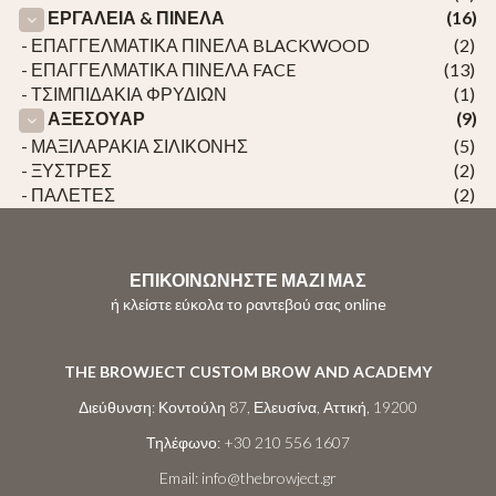
ΕΡΓΑΛΕΙΑ & ΠΙΝΕΛΑ
(16)
- ΕΠΑΓΓΕΛΜΑΤΙΚΑ ΠΙΝΕΛΑ BLACKWOOD
(2)
- ΕΠΑΓΓΕΛΜΑΤΙΚΑ ΠΙΝΕΛΑ FACE
(13)
- ΤΣΙΜΠΙΔΑΚΙΑ ΦΡΥΔΙΩΝ
(1)
ΑΞΕΣΟΥΑΡ
(9)
- ΜΑΞΙΛΑΡΑΚΙΑ ΣΙΛΙΚΟΝΗΣ
(5)
- ΞΥΣΤΡΕΣ
(2)
- ΠΑΛΕΤΕΣ
(2)
ΕΠΙΚΟΙΝΩΝΗΣΤΕ ΜΑΖΙ ΜΑΣ
ή κλείστε εύκολα το ραντεβού σας online
THE BROWJECT CUSTOM BROW AND ACADEMY
Διεύθυνση:
Κοντούλη 87, Ελευσίνα, Αττική, 19200
Τηλέφωνο:
+30 210 556 1607
Email:
info@thebrowject.gr