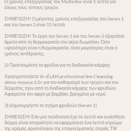
Ο χρόνος επεξεργασίας του Multivitor είναι 5 λεπτά για
όλους τους τύπους τριχών.
ΣΗΜΕΊΩΣΗ! Ο μέγιστος χρόνος επεξεργασίας του Serum 1
και του Serum 2 είναι 15 λεπτά.
ΣΗΜΕΊΩΣΗ! Το έργο του Serum 1 και του Serum 2 εξαρτάται
άμεσα από τη θερμοκρασία του αέρα δωματίου. Όσο
υψηλότερη είναι η θερμοκρασία, τόσο μικρότερος είναι ο
χρόνος αντίδρασης.
2) Προετοιμάστε τα φρύδια για τη διαδικασία κάμψης
Χρησιμοποιήστε το «ÉLAN professional line Cleansing
detox-mousse 2.0» για τον καθαρισμό των τριχών και του
δέρματος πριν από τη διαδικασία κάμψης των φρυδιών.
Αφαιρέστε τον αφρό με βαμβάκι, βρεγμένο με νερό.
3) Δημιουργήστε το σχήμα φρυδιών (Serum 1)
ΣΗΜΕΙΩΣΗ! Εάν μια πελάτισσα έχει το λεπτό και ευαίσθητο
δέρμα, είναι απαραίτητο να εφαρμόσετε ένα λεπτό στρώμα
της κρέμας αργανέλαιου της επαγγελματικής σειράς ТМ