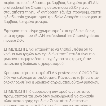
περίσσεια του διαλύματος με βαμβάκι, βρεγμένο με «ÉLAN
professional line Cleansing detox-mousse 2.0» για να
σταματήσετε τη χημική αντίδραση, εάν έχει προγραμματιστεί
η διαδικασία χρωματισμού φρυδιών. Αφαιρέστε τον αφρό με
βαμβάκι, βρεγμένο με νερό.
Εφαρμόστε το μείγμα χρωματισμού στα φρύδια αμέσως
μετά τη χρήση του «ÉLAN professional line Cleansing detox-
mousse 2.0».
ΣΗΜΕΊΩΣΗ! Είναι απαραίτητο να ληφθεί υπόψη ότι το
χρώμα των τριχών των φρυδιών υποτίθεται ότι είναι πιο
φωτεινό και εμφανίζεται πιο γρήγορα στις τρίχες, όταν
εκτελείται η διαδικασία χρωματισμού.
Χρησιμοποιήστε τη σειρά «ÉLAN professional COLOR FIX
2.0» για καλύτερα αποτελέσματα. Κάντε αυτό το βήμα, όταν
ολοκληρωθεί και η διαδικασία χρωματισμού των φρυδιών.
ΣΗΜΕΊΩΣΗ! Η διαμόρφωση των φρυδιών πρέπει να
πραγματοποιείται μόνο όταν ολοκληρωθεί η διαδικασία
πλαστικοποίησης φρυδιών. Συνιστάται ιδιαίτερα να
χρησιμοποιείτε τις λαβίδες φρυδιών για να αποφύγετε