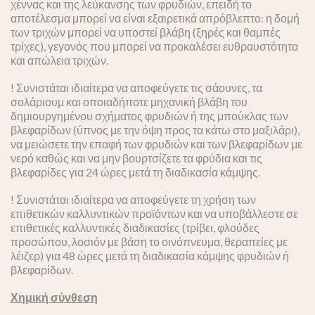
χέννας και της λεύκανσης των φρυδιών, επειδή το
αποτέλεσμα μπορεί να είναι εξαιρετικά απρόβλεπτο: η δομή
των τριχών μπορεί να υποστεί βλάβη (ξηρές και θαμπές
τρίχες), γεγονός που μπορεί να προκαλέσει ευθραυστότητα
και απώλεια τριχών.
! Συνιστάται ιδιαίτερα να αποφεύγετε τις σάουνες, τα
σολάριουμ και οποιαδήποτε μηχανική βλάβη του
δημιουργημένου σχήματος φρυδιών ή της μπούκλας των
βλεφαρίδων (ύπνος με την όψη προς τα κάτω στο μαξιλάρι),
να μειώσετε την επαφή των φρυδιών και των βλεφαρίδων με
νερό καθώς και να μην βουρτσίζετε τα φρύδια και τις
βλεφαρίδες για 24 ώρες μετά τη διαδικασία κάμψης.
! Συνιστάται ιδιαίτερα να αποφεύγετε τη χρήση των
επιθετικών καλλυντικών προϊόντων και να υποβάλλεστε σε
επιθετικές καλλυντικές διαδικασίες (τρίβει, φλούδες
προσώπου, λοσιόν με βάση το οινόπνευμα, θεραπείες με
λέιζερ) για 48 ώρες μετά τη διαδικασία κάμψης φρυδιών ή
βλεφαρίδων.
Χημική σύνθεση