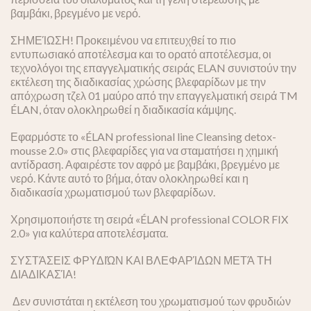
βαμβάκι, βρεγμένο με νερό.
ΣΗΜΕΊΩΣΗ! Προκειμένου να επιτευχθεί το πιο
εντυπωσιακό αποτέλεσμα και το ορατό αποτέλεσμα, οι
τεχνολόγοι της επαγγελματικής σειράς ELAN συνιστούν την
εκτέλεση της διαδικασίας χρώσης βλεφαρίδων με την
απόχρωση τζελ 01 μαύρο από την επαγγελματική σειρά TM
ÉLAN, όταν ολοκληρωθεί η διαδικασία κάμψης.
Εφαρμόστε το «ÉLAN professional line Cleansing detox-
mousse 2.0» στις βλεφαρίδες για να σταματήσει η χημική
αντίδραση. Αφαιρέστε τον αφρό με βαμβάκι, βρεγμένο με
νερό. Κάντε αυτό το βήμα, όταν ολοκληρωθεί και η
διαδικασία χρωματισμού των βλεφαρίδων.
Χρησιμοποιήστε τη σειρά «ÉLAN professional COLOR FIX
2.0» για καλύτερα αποτελέσματα.
ΣΥΣΤΆΣΕΙΣ ΦΡΥΔΙΏΝ ΚΑΙ ΒΛΕΦΑΡΊΔΩΝ ΜΕΤΆ ΤΗ
ΔΙΑΔΙΚΑΣΊΑ!
Δεν συνιστάται η εκτέλεση του χρωματισμού των φρυδιών