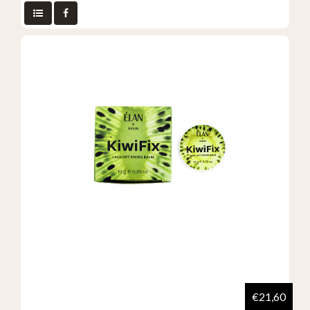
€21,60