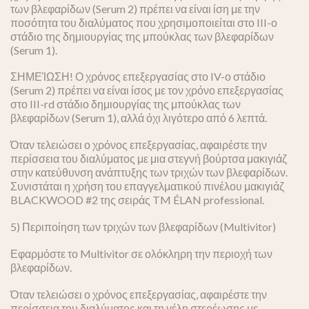
των βλεφαρίδων (Serum 2) πρέπει να είναι ίση με την
ποσότητα του διαλύματος που χρησιμοποιείται στο III-ο
στάδιο της δημιουργίας της μπούκλας των βλεφαρίδων
(Serum 1).
ΣΗΜΕΊΩΣΗ! Ο χρόνος επεξεργασίας στο IV-ο στάδιο
(Serum 2) πρέπει να είναι ίσος με τον χρόνο επεξεργασίας
στο III-rd στάδιο δημιουργίας της μπούκλας των
βλεφαρίδων (Serum 1), αλλά όχι λιγότερο από 6 λεπτά.
Όταν τελειώσει ο χρόνος επεξεργασίας, αφαιρέστε την
περίσσεια του διαλύματος με μια στεγνή βούρτσα μακιγιάζ
στην κατεύθυνση ανάπτυξης των τριχών των βλεφαρίδων.
Συνιστάται η χρήση του επαγγελματικού πινέλου μακιγιάζ
BLACKWOOD #2 της σειράς TM ÉLAN professional.
5) Περιποίηση των τριχών των βλεφαρίδων (Multivitor)
Εφαρμόστε το Multivitor σε ολόκληρη την περιοχή των
βλεφαρίδων.
Όταν τελειώσει ο χρόνος επεξεργασίας, αφαιρέστε την
περίσσεια του διαλύματος και τη γέλη στερέωσης με