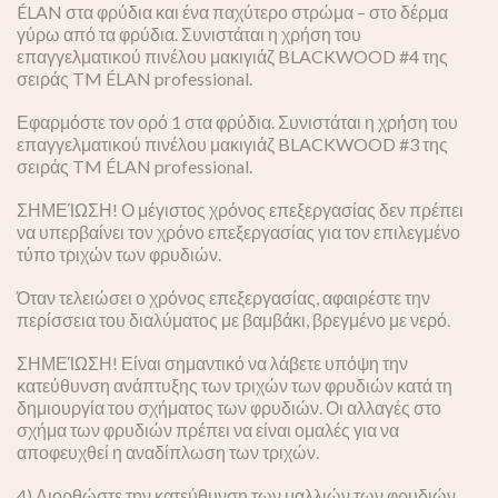
ÉLAN στα φρύδια και ένα παχύτερο στρώμα – στο δέρμα
γύρω από τα φρύδια. Συνιστάται η χρήση του
επαγγελματικού πινέλου μακιγιάζ BLACKWOOD #4 της
σειράς TM ÉLAN professional.
Εφαρμόστε τον ορό 1 στα φρύδια. Συνιστάται η χρήση του
επαγγελματικού πινέλου μακιγιάζ BLACKWOOD #3 της
σειράς TM ÉLAN professional.
ΣΗΜΕΊΩΣΗ! Ο μέγιστος χρόνος επεξεργασίας δεν πρέπει
να υπερβαίνει τον χρόνο επεξεργασίας για τον επιλεγμένο
τύπο τριχών των φρυδιών.
Όταν τελειώσει ο χρόνος επεξεργασίας, αφαιρέστε την
περίσσεια του διαλύματος με βαμβάκι, βρεγμένο με νερό.
ΣΗΜΕΊΩΣΗ! Είναι σημαντικό να λάβετε υπόψη την
κατεύθυνση ανάπτυξης των τριχών των φρυδιών κατά τη
δημιουργία του σχήματος των φρυδιών. Οι αλλαγές στο
σχήμα των φρυδιών πρέπει να είναι ομαλές για να
αποφευχθεί η αναδίπλωση των τριχών.
4) Διορθώστε την κατεύθυνση των μαλλιών των φρυδιών