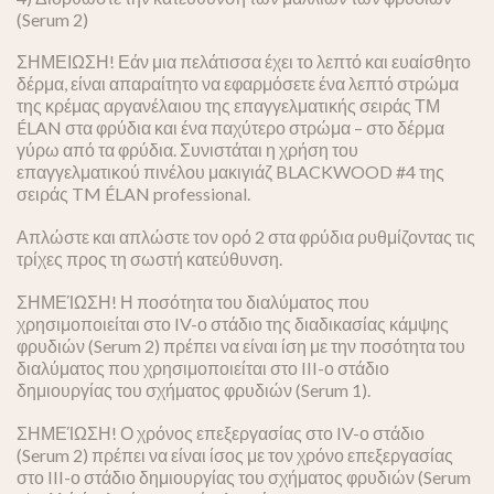
(Serum 2)
ΣΗΜΕΙΩΣΗ! Εάν μια πελάτισσα έχει το λεπτό και ευαίσθητο
δέρμα, είναι απαραίτητο να εφαρμόσετε ένα λεπτό στρώμα
της κρέμας αργανέλαιου της επαγγελματικής σειράς ТМ
ÉLAN στα φρύδια και ένα παχύτερο στρώμα – στο δέρμα
γύρω από τα φρύδια. Συνιστάται η χρήση του
επαγγελματικού πινέλου μακιγιάζ BLACKWOOD #4 της
σειράς TM ÉLAN professional.
Απλώστε και απλώστε τον ορό 2 στα φρύδια ρυθμίζοντας τις
τρίχες προς τη σωστή κατεύθυνση.
ΣΗΜΕΊΩΣΗ! Η ποσότητα του διαλύματος που
χρησιμοποιείται στο IV-ο στάδιο της διαδικασίας κάμψης
φρυδιών (Serum 2) πρέπει να είναι ίση με την ποσότητα του
διαλύματος που χρησιμοποιείται στο III-ο στάδιο
δημιουργίας του σχήματος φρυδιών (Serum 1).
ΣΗΜΕΊΩΣΗ! Ο χρόνος επεξεργασίας στο IV-ο στάδιο
(Serum 2) πρέπει να είναι ίσος με τον χρόνο επεξεργασίας
στο III-ο στάδιο δημιουργίας του σχήματος φρυδιών (Serum