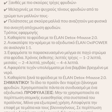
✔️ Ξανθές με πιο σκούρες τρίχες φρυδιών·
✔️ Μελαχρινές με πιο ψυχρούς τόνους φρυδιών από το
χρώμα των μαλλιών τους·
✔️ Πελάτισσες με σκούρα μαλλιά που αναζητούν μια φυσικά
πιο ανοιχτή απόχρωση φρυδιών.
Τρόπος εφαρμογής
1. Καθαρίστε τα φρύδια με το ÉLAN Detox-Mousse 2.0.
2. Ανακατέψτε την κρέμα με το οξειδωτικό ÉLAN OxiPOWER
σε αναλογία 1:1.
3. Εφαρμόστε το παρασκευασμένο μείγμα σε παχύ στρώμα
στα φρύδια. Χρόνος έκθεσης: λεπτές τρίχες — 1–2 λεπτά,
μεσαίες — 2–4 λεπτά, χονδρές — 4–6 λεπτά.
4. Αφαιρέστε τυχόν υπολείμματα με ένα βαμβάκι βρεγμένο με
νερό.
5. Καθαρίστε ξανά τα φρύδια με το ÉLAN Detox-Mousse 2.0.
ΣΗΜΑΝΤΙΚΟ!
Το ίδιο το προϊόν δεν παρέχει ξάνοιγμα
φρυδιών. Χρησιμοποιείτε πάντα σε συνδυασμό με ένα
οξειδωτικό.
ΠΡΟΦΥΛΑΞΕΙΣ:
Μην το χρησιμοποιείτε σε
περίπτωση ατομικής ευαισθησίας στα συστατικά του
προϊόντος.
Μόνο για εξωτερική χρήση. Αποφύγετε την
επαφή με τα μάτια και τους βλεννογόνους. Σε περίπτωση